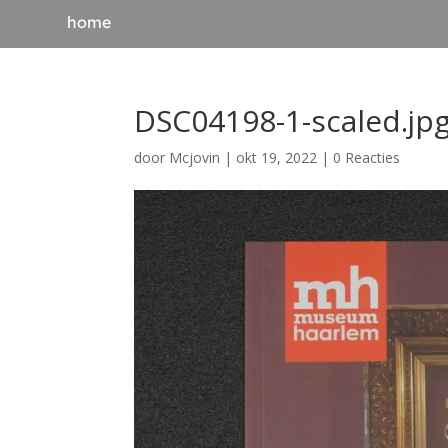
home
DSC04198-1-scaled.jp
door
Mcjovin
|
okt 19, 2022
|
0 Reacties