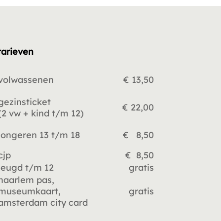
tarieven
volwassenen
€ 13,50
gezinsticket
€ 22,00
(2 vw +
kind t/m 12)
jongeren 13 t/m 18
€ 8,50
cjp
€ 8,50
jeugd t/m 12
gratis
haarlem pas,
museumkaart,
gratis
amsterdam city card