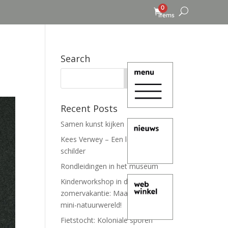
0
items
Search
Recent Posts
Samen kunst kijken
Kees Verwey – Een leven lang
schilder
Rondleidingen in het museum
Kinderworkshop in de
zomervakantie: Maak je eigen
mini-natuurwereld!
Fietstocht: Koloniale sporen