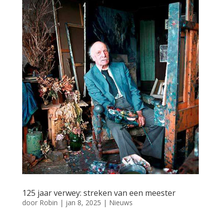
125 jaar verwey: streken van een meester
door
Robin
|
jan 8, 2025
|
Nieuws