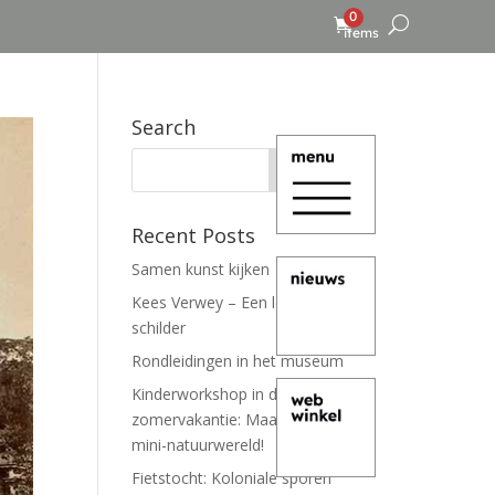
0
items
Search
Recent Posts
Samen kunst kijken
Kees Verwey – Een leven lang
schilder
Rondleidingen in het museum
Kinderworkshop in de
zomervakantie: Maak je eigen
mini-natuurwereld!
Fietstocht: Koloniale sporen