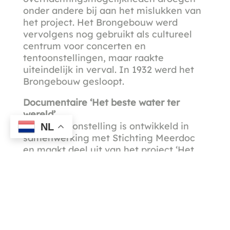
onder andere bij aan het mislukken van
het project. Het Brongebouw werd
vervolgens nog gebruikt als cultureel
centrum voor concerten en
tentoonstellingen, maar raakte
uiteindelijk in verval. In 1932 werd het
Brongebouw gesloopt.
Documentaire ‘Het beste water ter
wereld’
Deze tentoonstelling is ontwikkeld in
NL
samenwerking met Stichting Meerdoc
en maakt deel uit van het project ‘Het
beste water ter wereld’. Presentator Eric
Westerop gaat met historicus en
erfgoedadviseur Ruben Daniëls op pad
om deze relatief onbekende
geschiedenis scherp te krijgen. Samen
doen ze nieuwe ontdekkingen en