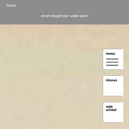
home
zeven dagen per week open