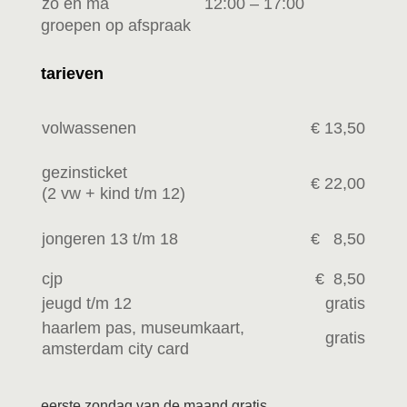
zo en ma
12:00 – 17:00
groepen op afspraak
tarieven
volwassenen
€ 13,50
gezinsticket
€ 22,00
(2 vw +
kind t/m 12)
jongeren 13 t/m 18
€ 8,50
cjp
€ 8,50
jeugd t/m 12
gratis
haarlem pas, museumkaart,
gratis
amsterdam city card
eerste zondag van de maand gratis