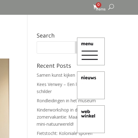
0
items
Search
Recent Posts
Samen kunst kijken
Kees Verwey – Een leven lang
schilder
Rondleidingen in het museum
Kinderworkshop in de
zomervakantie: Maak je eigen
mini-natuurwereld!
Fietstocht: Koloniale sporen