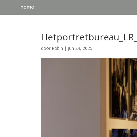
home
Hetportretbureau_LR
door
Robin
|
jun 24, 2025