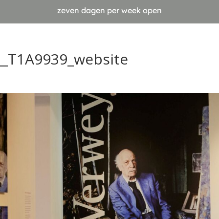
zeven dagen per week open
__T1A9939_website