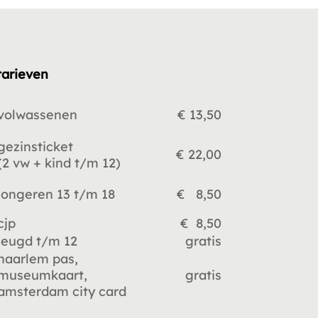
tarieven
volwassenen
€ 13,50
gezinsticket
€ 22,00
(2 vw +
kind t/m 12)
jongeren 13 t/m 18
€ 8,50
cjp
€ 8,50
jeugd t/m 12
gratis
haarlem pas,
museumkaart,
gratis
amsterdam city card