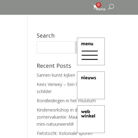
0
items
Search
Recent Posts
Samen kunst kijken
Kees Verwey – Een leven lang
schilder
Rondleidingen in het museum
Kinderworkshop in de
zomervakantie: Maak je eigen
mini-natuurwereld!
Fietstocht: Koloniale sporen