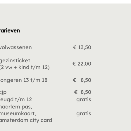
tarieven
volwassenen
€ 13,50
gezinsticket
€ 22,00
(2 vw +
kind t/m 12)
jongeren 13 t/m 18
€ 8,50
cjp
€ 8,50
jeugd t/m 12
gratis
haarlem pas,
museumkaart,
gratis
amsterdam city card