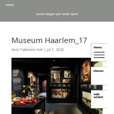
home
zeven dagen per week open
Museum Haarlem_17
door
Fabienne Kok
|
jul 1, 2026