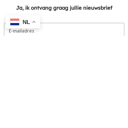
Ja, ik ontvang graag jullie nieuwsbrief
NL
aanmelden
Ja, ik volg jullie via social
media