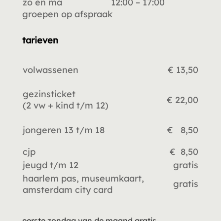
zo en ma
12:00 – 17:00
groepen op afspraak
tarieven
volwassenen
€ 13,50
gezinsticket
€ 22,00
(2 vw +
kind t/m 12)
jongeren 13 t/m 18
€ 8,50
cjp
€ 8,50
jeugd t/m 12
gratis
haarlem pas, museumkaart,
gratis
amsterdam city card
eerste zondag van de maand gratis