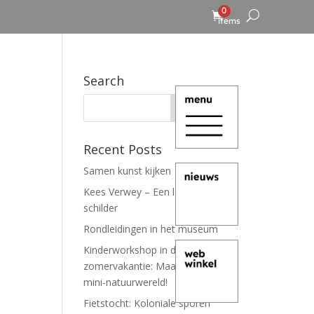
0
items
Search
Recent Posts
Samen kunst kijken
Kees Verwey – Een leven lang
schilder
Rondleidingen in het museum
Kinderworkshop in de
zomervakantie: Maak je eigen
mini-natuurwereld!
Fietstocht: Koloniale sporen