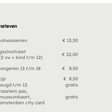
tarieven
volwassenen
€ 13,50
gezinsticket
€ 22,00
(2 vw +
kind t/m 12)
jongeren 13 t/m 18
€ 8,50
cjp
€ 8,50
jeugd t/m 12
gratis
haarlem pas,
museumkaart,
gratis
amsterdam city card