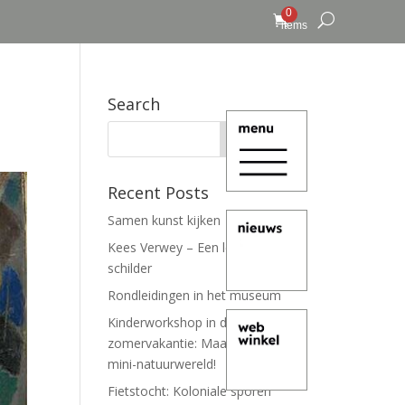
0
items
Search
Recent Posts
Samen kunst kijken
Kees Verwey – Een leven lang
schilder
Rondleidingen in het museum
Kinderworkshop in de
zomervakantie: Maak je eigen
mini-natuurwereld!
Fietstocht: Koloniale sporen