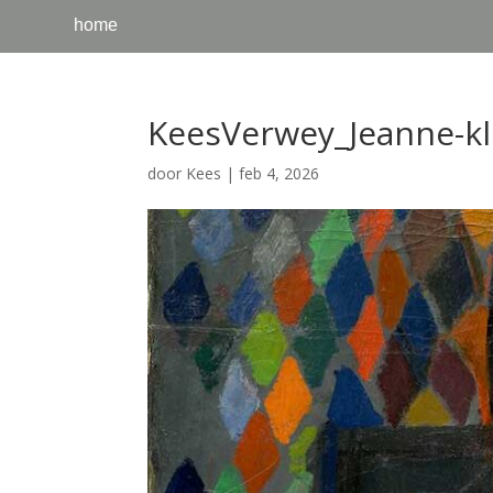
home
KeesVerwey_Jeanne-kl
door
Kees
|
feb 4, 2026