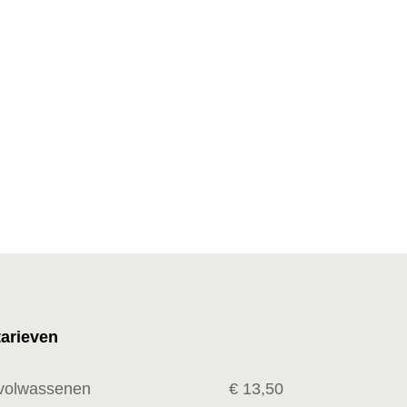
tarieven
volwassenen
€ 13,50