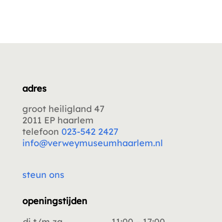
adres
groot heiligland 47
2011 EP haarlem
telefoon
023-542 2427
info@verweymuseumhaarlem.nl
steun ons
openingstijden
di t/m za
11:00 – 17:00