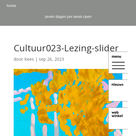
home
zeven dagen per week open
Cultuur023-Lezing-slider
door
Kees
|
sep 26, 2023