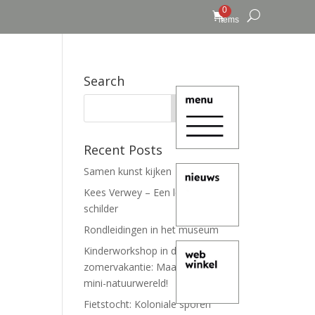
0
items
Search
Recent Posts
Samen kunst kijken
Kees Verwey – Een leven lang
schilder
Rondleidingen in het museum
Kinderworkshop in de
zomervakantie: Maak je eigen
mini-natuurwereld!
Fietstocht: Koloniale sporen