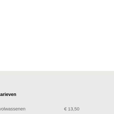
tarieven
volwassenen
€ 13,50