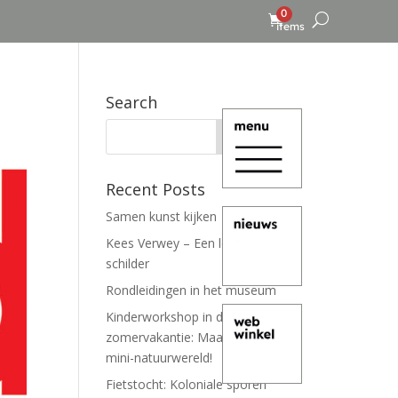
0
items
Search
Recent Posts
Samen kunst kijken
Kees Verwey – Een leven lang
schilder
Rondleidingen in het museum
Kinderworkshop in de
zomervakantie: Maak je eigen
mini-natuurwereld!
Fietstocht: Koloniale sporen