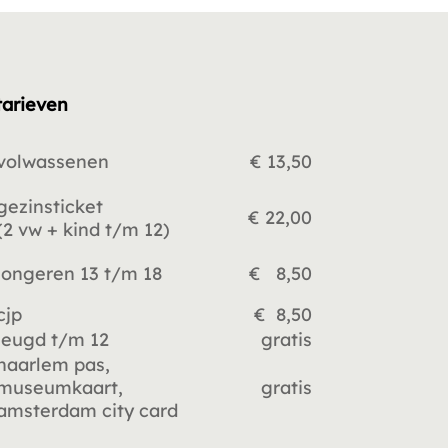
tarieven
volwassenen
€ 13,50
gezinsticket
€ 22,00
(2 vw +
kind t/m 12)
jongeren 13 t/m 18
€ 8,50
cjp
€ 8,50
jeugd t/m 12
gratis
haarlem pas,
museumkaart,
gratis
amsterdam city card