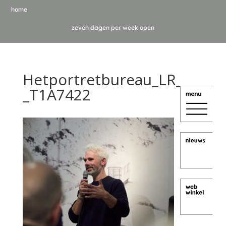
home
zeven dagen per week open
Hetportretbureau_LR_
_T1A7422