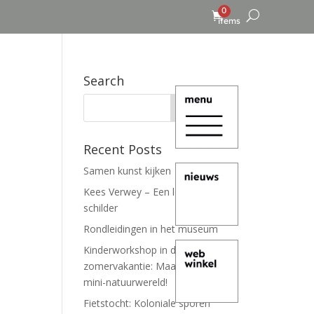
0
items
Search
Recent Posts
Samen kunst kijken
Kees Verwey – Een leven lang
schilder
Rondleidingen in het museum
Kinderworkshop in de
zomervakantie: Maak je eigen
mini-natuurwereld!
Fietstocht: Koloniale sporen