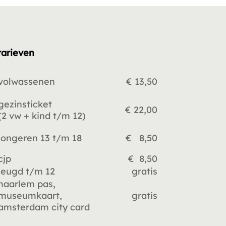
tarieven
volwassenen
€ 13,50
gezinsticket
€ 22,00
(2 vw +
kind t/m 12)
jongeren 13 t/m 18
€ 8,50
cjp
€ 8,50
jeugd t/m 12
gratis
haarlem pas,
museumkaart,
gratis
amsterdam city card