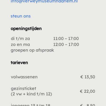
info@verweymuseumhaarlem.nl
steun ons
openingstijden
di t/m za
11:00 – 17:00
zo en ma
12:00 – 17:00
groepen op afspraak
tarieven
volwassenen
€ 13,50
gezinsticket
€ 22,00
(2 vw +
kind t/m 12)
jongeren 13 t/m 18
€ 8,50