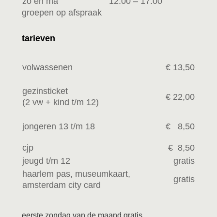
zo en ma
12:00 – 17:00
groepen op afspraak
tarieven
volwassenen
€ 13,50
gezinsticket
€ 22,00
(2 vw +
kind t/m 12)
jongeren 13 t/m 18
€ 8,50
cjp
€ 8,50
jeugd t/m 12
gratis
haarlem pas, museumkaart,
gratis
amsterdam city card
eerste zondag van de maand gratis