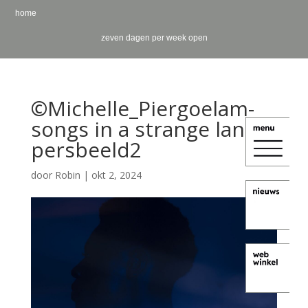
home
zeven dagen per week open
©Michelle_Piergoelam-
songs in a strange land -
persbeeld2
door
Robin
|
okt 2, 2024