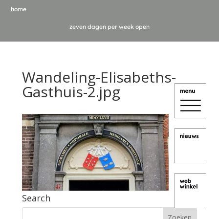
home
zeven dagen per week open
Wandeling-Elisabeths-
Gasthuis-2.jpg
Search