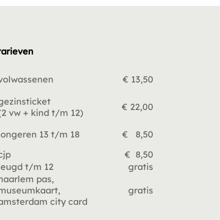
tarieven
volwassenen
€ 13,50
gezinsticket
€ 22,00
(2 vw +
kind t/m 12)
jongeren 13 t/m 18
€ 8,50
cjp
€ 8,50
jeugd t/m 12
gratis
haarlem pas,
museumkaart,
gratis
amsterdam city card