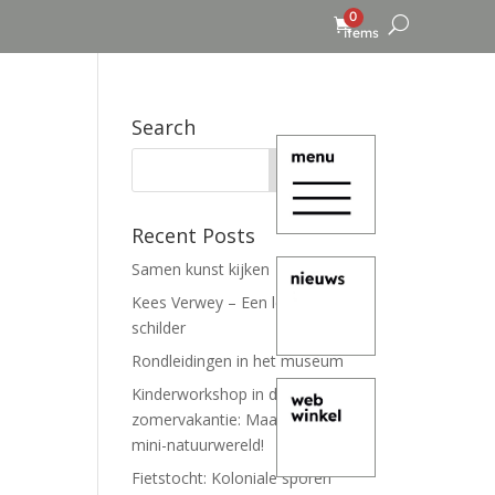
0
items
Search
Recent Posts
Samen kunst kijken
Kees Verwey – Een leven lang
schilder
Rondleidingen in het museum
Kinderworkshop in de
zomervakantie: Maak je eigen
mini-natuurwereld!
Fietstocht: Koloniale sporen