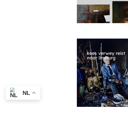
kees verwey reist
naar limburg
NL