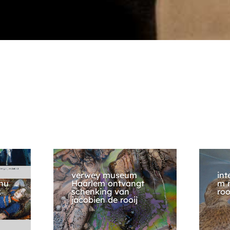
verwey museum
int
nu
Haarlem ontvangt
m 
k
schenking van
roo
jacobien de rooij