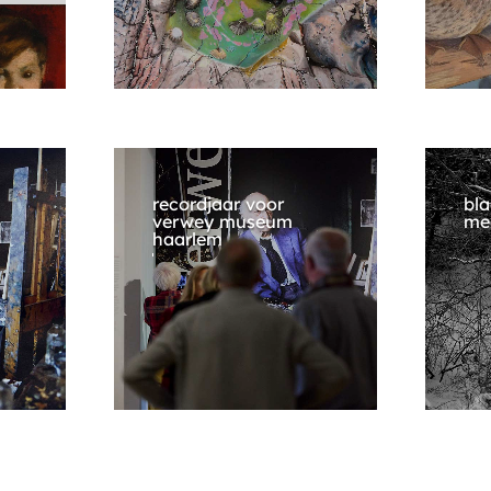
recordjaar voor
bla
verwey museum
me
haarlem