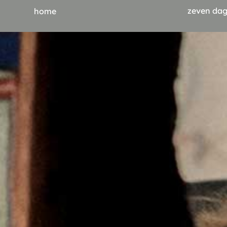
zeven dag
home