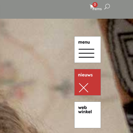
0
items