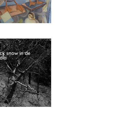
ck snow in de
dia