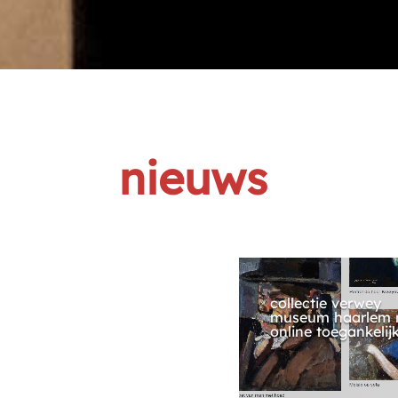
nieuws
collectie verwey
museum haarlem 
online toegankelij