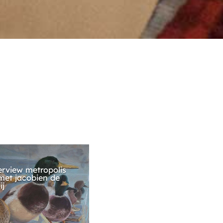
erview metropolis
met jacobien de
ij