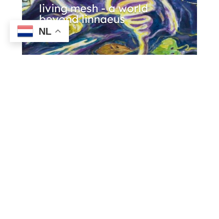
living mesh - a world
beyond linnaeus
NL
houtveen: 1 familie, 4
gezichten