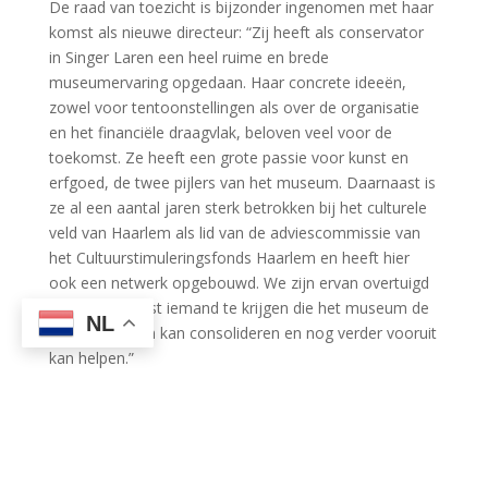
De raad van toezicht is bijzonder ingenomen met haar
komst als nieuwe directeur: “Zij heeft als conservator
in Singer Laren een heel ruime en brede
museumervaring opgedaan. Haar concrete ideeën,
zowel voor tentoonstellingen als over de organisatie
en het financiële draagvlak, beloven veel voor de
toekomst. Ze heeft een grote passie voor kunst en
erfgoed, de twee pijlers van het museum. Daarnaast is
ze al een aantal jaren sterk betrokken bij het culturele
veld van Haarlem als lid van de adviescommissie van
het Cultuurstimuleringsfonds Haarlem en heeft hier
ook een netwerk opgebouwd. We zijn ervan overtuigd
met haar komst iemand te krijgen die het museum de
NL
komende jaren kan consolideren en nog verder vooruit
kan helpen.”
Afscheid Laura van der Wijden
Toen Van der Wijden aantrad in 2011, heette het
museum nog Historisch Museum Haarlem en was het
een kleine instelling. Inmiddels is het museum