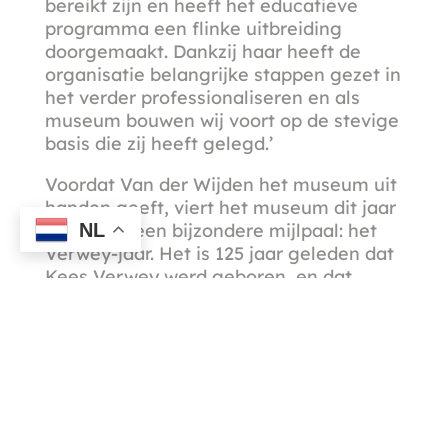
bereikt zijn en heeft het educatieve
programma een flinke uitbreiding
doorgemaakt. Dankzij haar heeft de
organisatie belangrijke stappen gezet in
het verder professionaliseren en als
museum bouwen wij voort op de stevige
basis die zij heeft gelegd.’
Voordat Van der Wijden het museum uit
handen geeft, viert het museum dit jaar
NL
eerst nog een bijzondere mijlpaal: het
Verwey-jaar. Het is 125 jaar geleden dat
Kees Verwey werd geboren, en dat
wordt groots gevierd. Met uitzondering
van de historische opstelling wordt het
hele museum gewijd aan Verwey: zijn
werken, zijn leven, zijn vrouw en zijn
inspiratiebronnen. Met deze
indrukwekkende serie tentoonstellingen
neemt Van der Wijden afscheid.