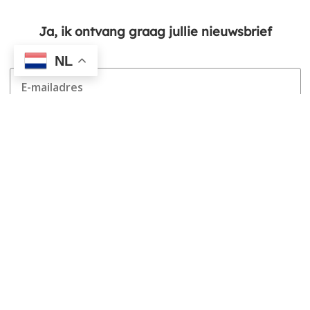
Ja, ik ontvang graag jullie nieuwsbrief
NL
aanmelden
Ja, ik volg jullie via social
media