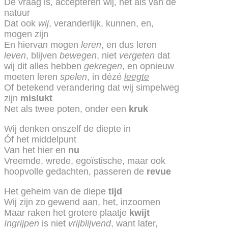
De vraag is, accepteren wij, net als van de
natuur
Dat ook
wij
, veranderlijk, kunnen, en,
mogen zijn
En hiervan mogen
leren
, en dus leren
leven
, blijven
bewegen
, niet
vergeten
dat
wij dit alles hebben
gekregen
, en opnieuw
moeten leren
spelen
, in dézé
leegte
Of betekend verandering dat wij simpelweg
zijn
mislukt
Net als twee poten, onder een
kruk
Wij denken onszelf de diepte in
Óf het middelpunt
Van het hier en
nu
Vreemde, wrede, egoïstische, maar ook
hoopvolle gedachten, passeren de
revue
Het geheim van de diepe
tijd
Wij zijn zo gewend aan, het, inzoomen
Maar raken het grotere plaatje
kwijt
Ingrijpen
is niet
vrijblijvend
, want later,