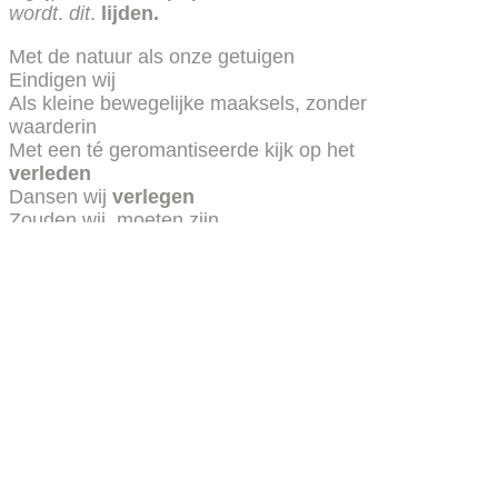
wordt
.
dit
.
lijden.
Met de natuur als onze getuigen
Eindigen wij
Als kleine bewegelijke maaksels, zonder
waarderin
Met een té geromantiseerde kijk op het
verleden
Dansen wij
verlegen
Zouden wij, moeten zijn
Al is het maar, heel,
even
.
Instagram: @lucas.hmrs
Ja, ik ontvang graag jullie nieuwsbrief
E-mailadres
Voornaam