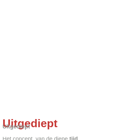
Uitgediept
Uitgediept
Het concept, van de diepe
tijd