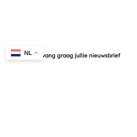
NL
Ja, ik ontvang graag jullie nieuwsbrief