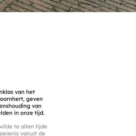
nklas van het
Coornhert, geven
venshouding van
lden in onze tijd.
lde te allen tijde
oeienis vanuit de