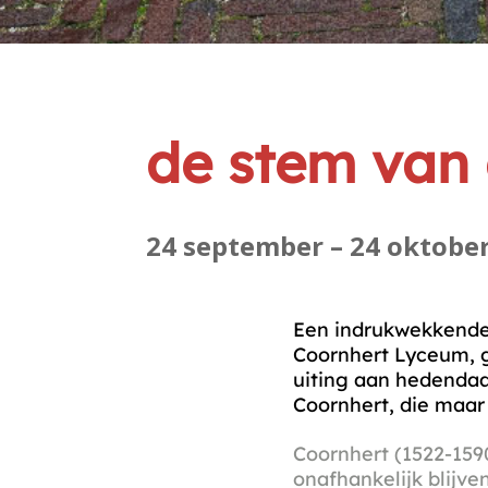
de stem van 
24 september – 24 oktobe
Een indrukwekkende 
Coornhert Lyceum, g
uiting aan hedendaa
Coornhert, die maar 
Coornhert (1522-1590
onafhankelijk blijv