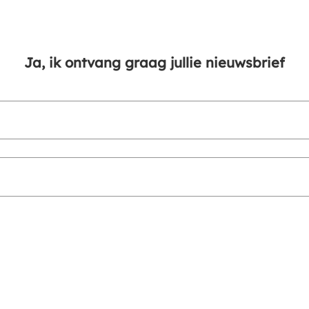
Ja, ik ontvang graag jullie nieuwsbrief
Ja, ik volg jullie via social media