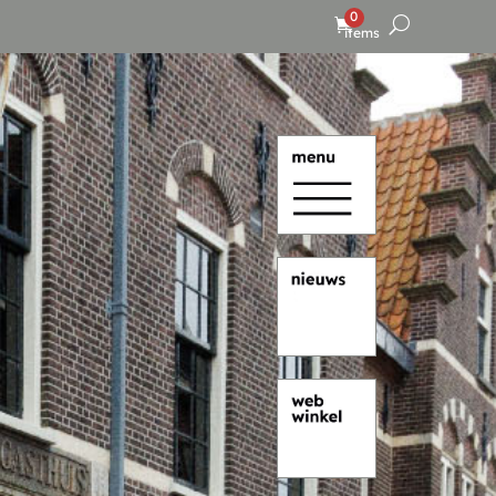
0
items