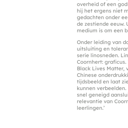
overheid of een gods
hij het ergens niet 
gedachten onder een
de zestiende eeuw. U
medium is om een b
Onder leiding van d
uitsluiting en toler
serie linosneden. Li
Coornhert: graficus.
Black Lives Matter,
Chinese onderdrukki
tijdsbeeld en laat 
kunnen verbeelden. 
snel geneigd aanslui
relevantie van Coorn
leerlingen.’