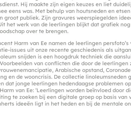
dienst. Hij maakte zijn eigen keuzes en liet duideli
mee eens was. Met behulp van houtsneden en etsen v
 groot publiek. Zijn gravures weerspiegelden idee
it het werk van de leerlingen blijkt dat grafiek nog 
oodschap over te brengen.
ocent Harm van Ee namen de leerlingen persfoto’s v
antie-issues uit onze recente geschiedenis als uitg
noleum snijden is een hoogdruk techniek die aanslui
 Voorbeelden van conflicten die door de leerlingen z
 vrouwenemancipatie, Arabische opstand, Coronade
ng en de wooncrisis. De collectie linoleumsneden g
zien dat jonge leerlingen hedendaagse problemen op
Harm van Ee: ‘Leerlingen worden beïnvloed door dig
ting te zoeken bij een digitale groep op basis van
herts ideeën ligt in het heden en bij de mentale o