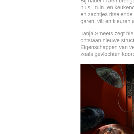
Bij nader inzien breng
huis-, tuin- en keuken
en zachtjes ritselende
garen, vilt en kleuren 
Tanja Smeets zegt hier
ontstaan nieuwe struc
Eigenschappen van ver
zoals gevlochten koord