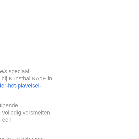
els
speciaal
 bij Kunsthal KAdE in
er-het-plaveisel-
uipende
 volledig versmelten
p een