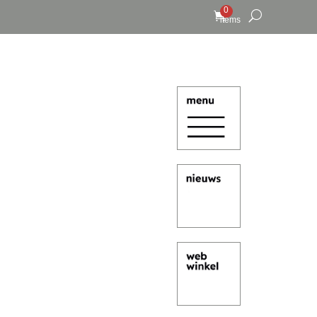
0
items