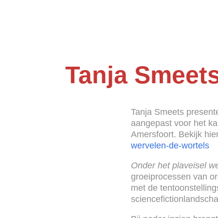
Tanja Smeet
Tanja Smeets presentee
aangepast voor het kab
Amersfoort. Bekijk hier
wervelen-de-wortels
Onder het plaveisel w
groeiprocessen van org
met de tentoonstelling
sciencefictionlandsch