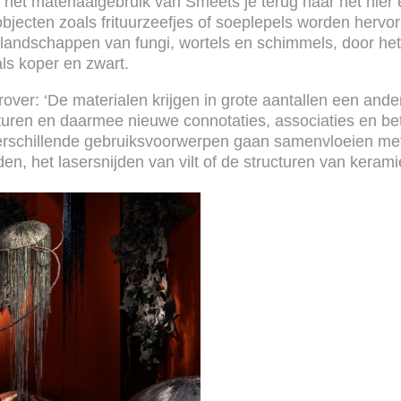
t het materiaalgebruik van Smeets je terug naar het hier
objecten zoals frituurzeefjes of soeplepels worden hervo
 landschappen van fungi, wortels en schimmels, door het 
als koper en zwart.
over: ‘De materialen krijgen in grote aantallen een ande
turen en daarmee nieuwe connotaties, associaties en be
schillende gebruiksvoorwerpen gaan samenvloeien met 
en, het lasersnijden van vilt of de structuren van kerami