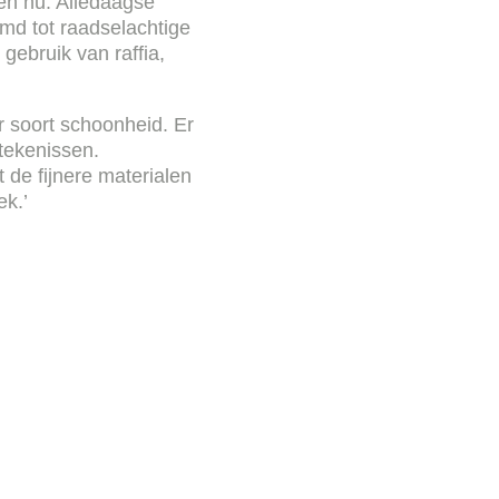
 en nu. Alledaagse
rmd tot raadselachtige
gebruik van raffia,
r soort schoonheid. Er
tekenissen.
de fijnere materialen
ek.’