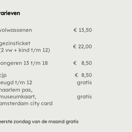
tarieven
volwassenen
€ 13,50
gezinsticket
€ 22,00
(2 vw +
kind t/m 12)
jongeren 13 t/m 18
€ 8,50
cjp
€ 8,50
jeugd t/m 12
gratis
haarlem pas,
museumkaart,
gratis
amsterdam city card
eerste zondag van de maand gratis