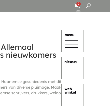
0
ite
ms
 Allemaal
s nieuwkomers
 Haarlemse geschiedenis met dit
mers van diverse pluimage. Maak
lemse schrijvers, drukkers, weldoeners en