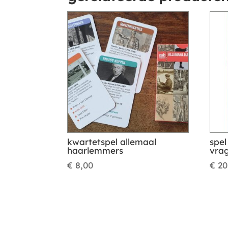
kwartetspel allemaal
spel
haarlemmers
vra
€
8,00
€
20