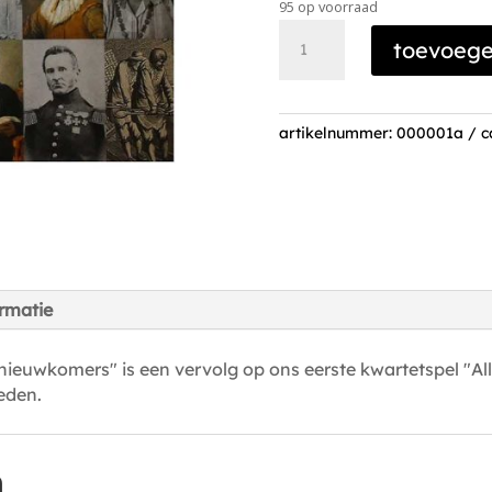
95 op voorraad
Kwartetspel
toevoeg
Allemaal
Haarlemmers
nieuwkomers
aantal
artikelnummer:
000001a
c
rmatie
ieuwkomers" is een vervolg op ons eerste kwartetspel "A
eden.
n