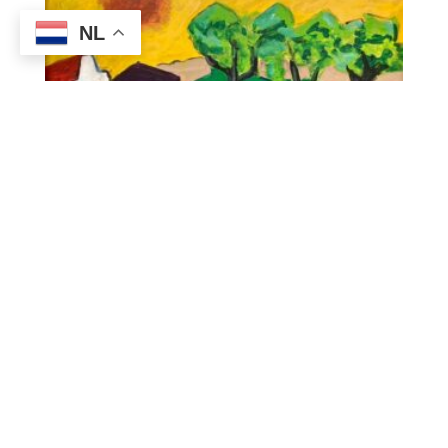
NL
Benieuwd naar
meer? Ontdek
onze digitale gids
en audiotours