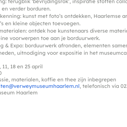
g: terugblik ‘bevrijdingsrok’, inspiratie stoffen col
en verder borduren.
kenning: kunst met foto’s ontdekken, Haarlemse arc
’s en kleine objecten toevoegen.
materialen: ontdek hoe kunstenaars diverse materi
eine voorwerpen toe aan je borduurwerk.
ng & Expo: borduurwerk afronden, elementen same
heden, uitnodiging voor expositie in het museumca
11, 18 en 25 april
0
sie, materialen, koffie en thee zijn inbegrepen
teiten@verweymuseumhaarlem.nl
, telefonisch via 0
Museum Haarlem