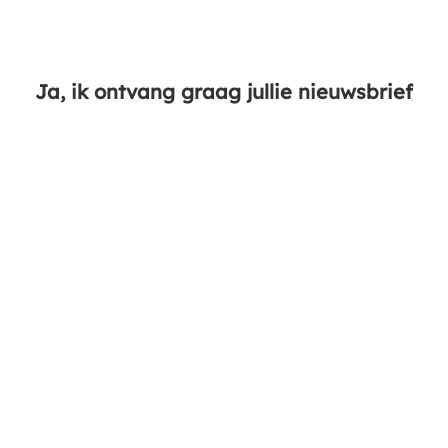
Ja, ik ontvang graag jullie nieuwsbrief
Ja, ik volg jullie via social media