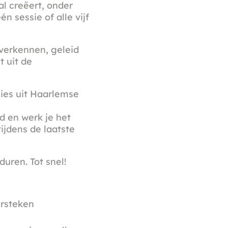
l creëert, onder
n sessie of alle vijf
verkennen, geleid
t uit de
Kies uit Haarlemse
d en werk je het
ijdens de laatste
uren. Tot snel!
ursteken