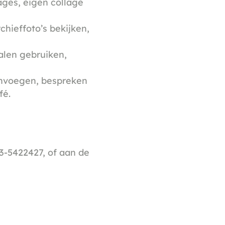
lages, eigen collage
hieffoto’s bekijken,
alen gebruiken,
nvoegen, bespreken
fé.
23-5422427, of aan de