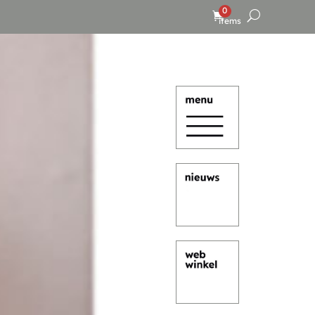
0
items