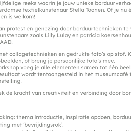
jfdelige reeks waarin je jouw unieke borduurverhaa
rdamse textielkunstenaar Stella Toonen. Of je nu éé
een is welkom!
n protest en genezing door borduurtechnieken te 
kunstenaars zoals Lilly Lulay en patricia kaersenhou
)AAD.
met collagetechnieken en gedrukte foto’s op stof. 
sbeelden, of breng je persoonlijke foto’s mee.
workshop voeg je alle elementen samen tot één beel
resultaat wordt tentoongesteld in het museumcafé t
stelling.
k de kracht van creativiteit en verbinding door bord
king: thema introductie, inspiratie opdoen, bordu
ting met ‘bevrijdingsrok’.