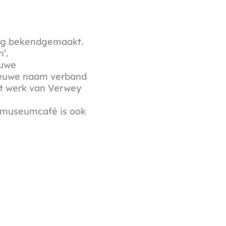
ng bekendgemaakt.
’.
euwe
nieuwe naam verband
t werk van Verwey
t museumcafé is ook