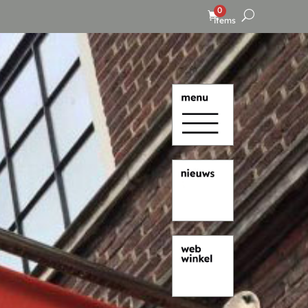
0
items