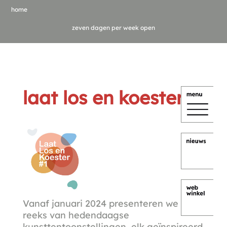
home
zeven dagen per week open
laat los en koester
Vanaf januari 2024 presenteren we een
reeks van hedendaagse
kunsttentoonstellingen, elk geïnspireerd