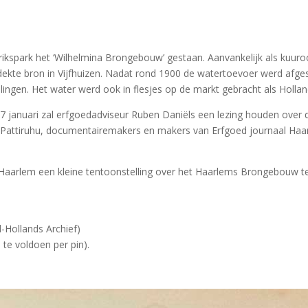
rikspark het ‘Wilhelmina Brongebouw’ gestaan. Aanvankelijk als kuur
ekte bron in Vijfhuizen. Nadat rond 1900 de watertoevoer werd afges
lingen. Het water werd ook in flesjes op de markt gebracht als Holla
27 januari zal erfgoedadviseur Ruben Daniëls een lezing houden ov
 Pattiruhu, documentairemakers en makers van Erfgoed journaal Ha
m Haarlem een kleine tentoonstelling over het Haarlems Brongebouw t
-Hollands Archief)
 te voldoen per pin).
Historisch Café ‘Brongebouw: opkomst en ondergang van een