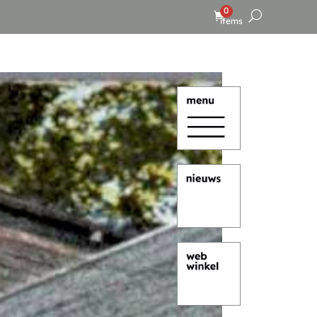
0
items