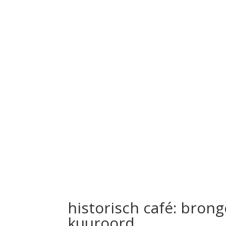
historisch café: bro
kuuroord​