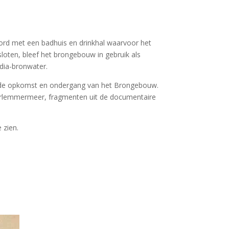
oord met een badhuis en drinkhal waarvoor het
loten, bleef het brongebouw in gebruik als
ndia-bronwater.
er de opkomst en ondergang van het Brongebouw.
arlemmermeer, fragmenten uit de documentaire
e zien.
Lees meer.
 Haarlems kuuroord’