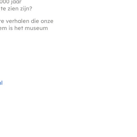
000 jaar
e zien zijn?
re verhalen die onze
rlem is het museum
l