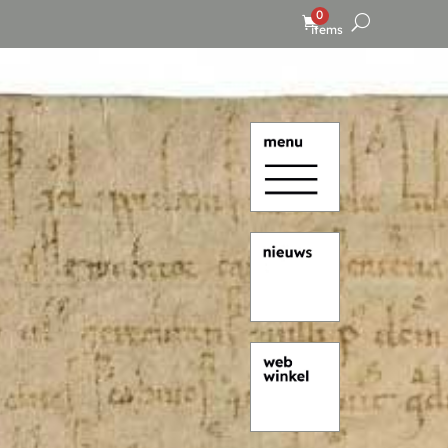
0
items