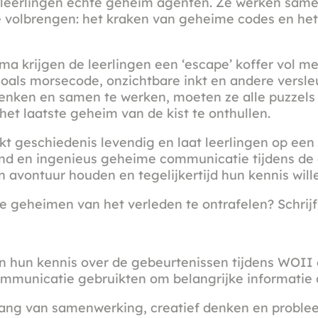
eerlingen echte geheim agenten. Ze werken sam
 volbrengen: het kraken van geheime codes en he
a krijgen de leerlingen een ‘escape’ koffer vol me
zoals morsecode, onzichtbare inkt en andere versle
denken en samen te werken, moeten ze alle puzzel
 het laatste geheim van de kist te onthullen.
 geschiedenis levendig en laat leerlingen op een
d en ingenieus geheime communicatie tijdens de 
 avontuur houden en tegelijkertijd hun kennis wille
de geheimen van het verleden te ontrafelen? Schrijf 
n hun kennis over de gebeurtenissen tijdens WOII 
municatie gebruikten om belangrijke informatie 
lang van samenwerking, creatief denken en probl