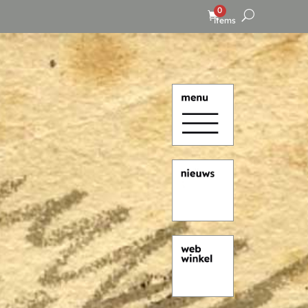
0
items