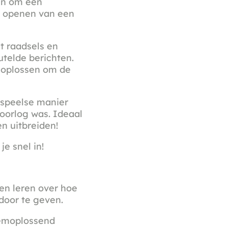
en om een
t openen van een
t raadsels en
utelde berichten.
s oplossen om de
 speelse manier
oorlog was. Ideaal
n uitbreiden!
je snel in!
en leren over hoe
door te geven.
eemoplossend