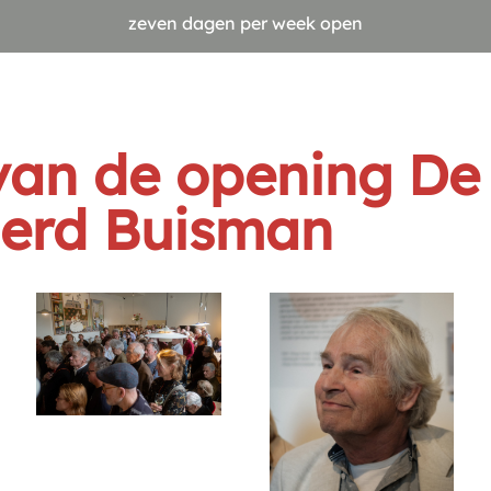
zeven dagen per week open
van de opening De
oerd Buisman