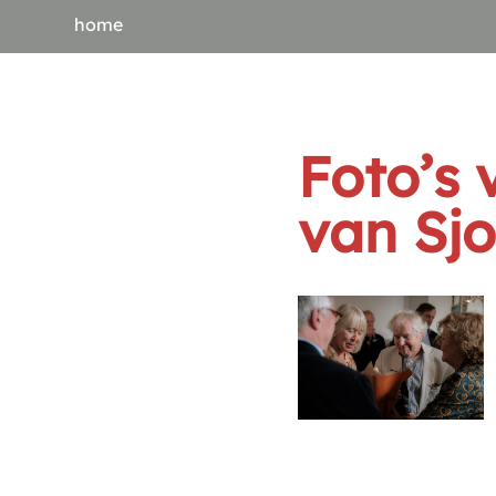
home
Foto’s 
van Sj