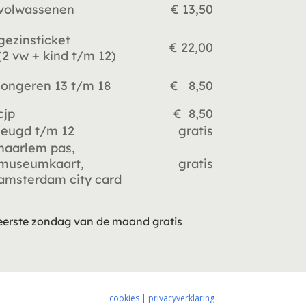
volwassenen
€ 13,50
gezinsticket
€ 22,00
(2 vw +
kind t/m 12)
jongeren 13 t/m 18
€ 8,50
cjp
€ 8,50
jeugd t/m 12
gratis
haarlem pas,
museumkaart,
gratis
amsterdam city card
eerste zondag van de maand gratis
cookies
|
privacyverklaring