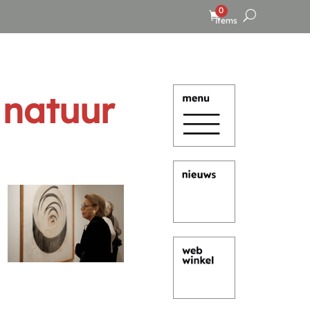
0
items
 natuur