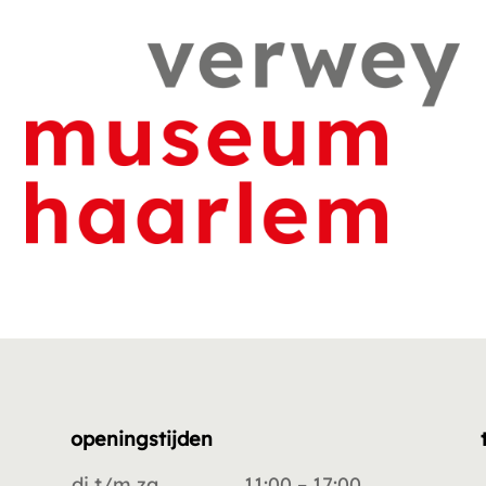
openingstijden
di t/m za
11:00 – 17:00