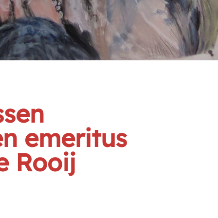
ssen
en emeritus
e Rooij