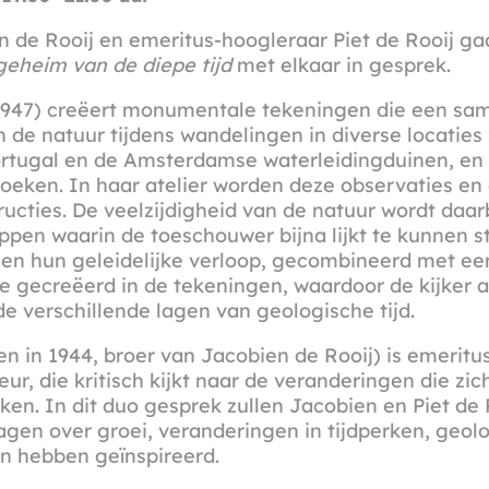
 de Rooij en emeritus-hoogleraar Piet de Rooij gaa
geheim van de diepe tijd
met elkaar in gesprek.
1947) creëert monumentale tekeningen die een sam
 de natuur tijdens wandelingen in diverse locaties 
ortugal en de Amsterdamse waterleidingduinen, en 
 boeken. In haar atelier worden deze observaties 
ructies. De veelzijdigheid van de natuur wordt daarb
pen waarin de toeschouwer bijna lijkt te kunnen s
 en hun geleidelijke verloop, gecombineerd met ee
e gecreëerd in de tekeningen, waardoor de kijker a
verschillende lagen van geologische tijd.
en in 1944, broer van Jacobien de Rooij) is emeritu
ur, die kritisch kijkt naar de veranderingen die zic
rken. In dit duo gesprek zullen Jacobien en Piet de
gen over groei, veranderingen in tijdperken, geolo
n hebben geïnspireerd.