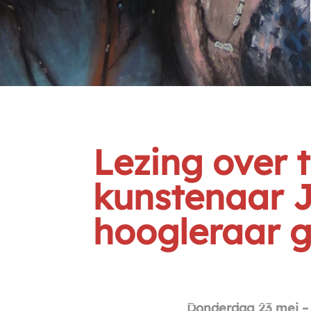
Lezing over t
kunstenaar J
hoogleraar g
Donderdag 23 mei – 