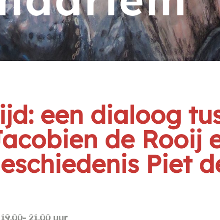
ijd: een dialoog tu
acobien de Rooij 
eschiedenis Piet d
19.00- 21.00 uur