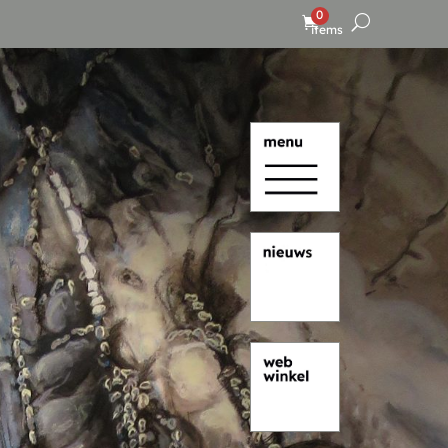
0
items