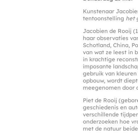
Kunstenaar Jacobien
tentoonstelling
het 
Jacobien de Rooij (
haar observaties van
Schotland, China, P
van wat ze leest in
in krachtige reconst
imposante landschap
gebruik van kleuren
opbouw, wordt diept
meegenomen door de 
Piet de Rooij (gebor
geschiedenis en aute
verschillende tijdpe
onderzoeken hoe vra
met de natuur beide