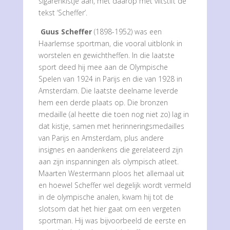
sigarenkistje aan, met daarop met viltstift de
tekst ‘Scheffer’.
Guus Scheffer
(1898-1952) was een
Haarlemse sportman, die vooral uitblonk in
worstelen en gewichtheffen. In die laatste
sport deed hij mee aan de Olympische
Spelen van 1924 in Parijs en die van 1928 in
Amsterdam. Die laatste deelname leverde
hem een derde plaats op. Die bronzen
medaille (al heette die toen nog niet zo) lag in
dat kistje, samen met herinneringsmedailles
van Parijs en Amsterdam, plus andere
insignes en aandenkens die gerelateerd zijn
aan zijn inspanningen als olympisch atleet.
Maarten Westermann ploos het allemaal uit
en hoewel Scheffer wel degelijk wordt vermeld
in de olympische analen, kwam hij tot de
slotsom dat het hier gaat om een vergeten
sportman. Hij was bijvoorbeeld de eerste en