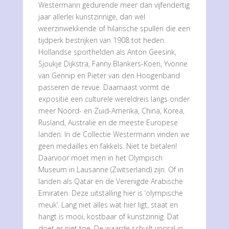
Westermann gedurende meer dan vijfendertig
jaar allerlei kunstzinnige, dan wel
weerzinwekkende of hilarische spullen die een
tijdperk bestrijken van 1908 tot heden.
Hollandse sporthelden als Anton Geesink,
Sjoukje Dijkstra, Fanny Blankers-Koen, Yvonne
van Gennip en Pieter van den Hoogenband
passeren de revue. Daarnaast vormt de
expositie een culturele wereldreis langs onder
meer Noord- en Zuid-Amerika, China, Korea,
Rusland, Australië en de meeste Europese
landen. In de Collectie Westermann vinden we
geen medailles en fakkels. Niet te betalen!
Daarvoor moet men in het Olympisch
Museum in Lausanne (Zwitserland) zijn. Of in
landen als Qatar en de Verenigde Arabische
Emiraten. Deze uitstalling hier is ‘olympische
meuk’. Lang niet alles wat hier ligt, staat en
hangt is mooi, kostbaar of kunstzinnig. Dat
doet er niet toe. De waarde schuilt vooral in