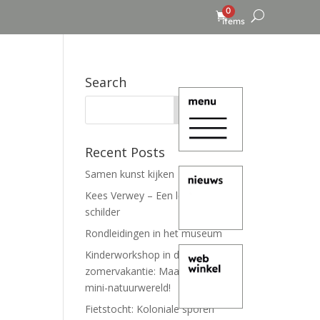
0
items
Search
Recent Posts
Samen kunst kijken
Kees Verwey – Een leven lang
schilder
Rondleidingen in het museum
Kinderworkshop in de
zomervakantie: Maak je eigen
mini-natuurwereld!
Fietstocht: Koloniale sporen