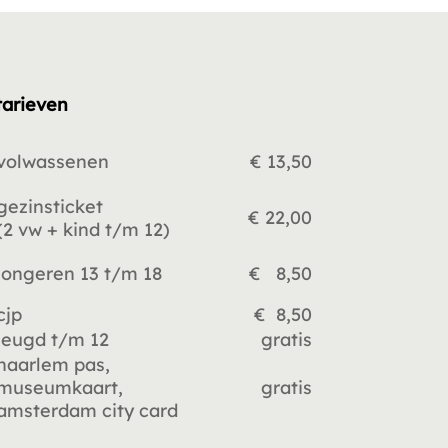
tarieven
volwassenen
€ 13,50
gezinsticket
€ 22,00
(2 vw +
kind t/m 12)
jongeren 13 t/m 18
€ 8,50
cjp
€ 8,50
jeugd t/m 12
gratis
haarlem pas,
museumkaart,
gratis
amsterdam city card