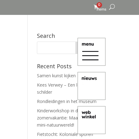
0
items
Search
Recent Posts
Samen kunst kijken
Kees Verwey – Een leven lang
schilder
Rondleidingen in het museum
Kinderworkshop in de
zomervakantie: Maak je eigen
mini-natuurwereld!
Fietstocht: Koloniale sporen