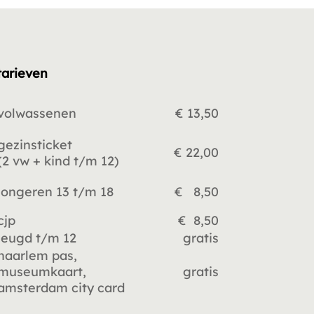
tarieven
volwassenen
€ 13,50
gezinsticket
€ 22,00
(2 vw +
kind t/m 12)
jongeren 13 t/m 18
€ 8,50
cjp
€ 8,50
jeugd t/m 12
gratis
haarlem pas,
museumkaart,
gratis
amsterdam city card