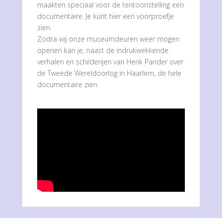
maakten speciaal voor de tentoonstelling een
documentaire. Je kunt hier een voorproefje
zien.
Zodra wij onze museumdeuren weer mogen
openen kan je, naast de indrukwekkende
verhalen en schilderijen van Henk Pander over
de Tweede Wereldoorlog in Haarlem, de hele
documentaire zien.