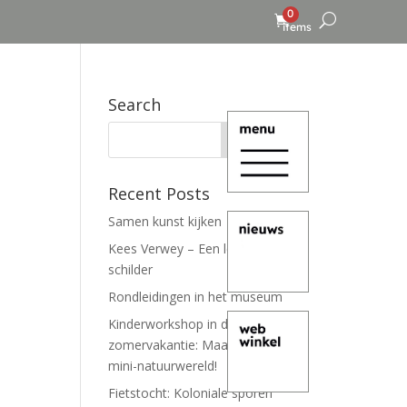
0
items
Search
Recent Posts
Samen kunst kijken
Kees Verwey – Een leven lang
schilder
Rondleidingen in het museum
Kinderworkshop in de
zomervakantie: Maak je eigen
mini-natuurwereld!
Fietstocht: Koloniale sporen