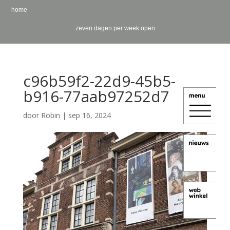
home
zeven dagen per week open
c96b59f2-22d9-45b5-
b916-77aab97252d7
door
Robin
|
sep 16, 2024