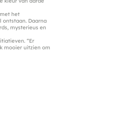
de kleur van aarde
 met het
l ontstaan. Daarna
ards, mysterieus en
tiatieven. “Er
uk mooier uitzien om