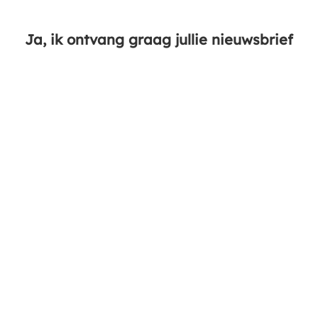
Ja, ik ontvang graag jullie nieuwsbrief
Ja, ik volg jullie via social media