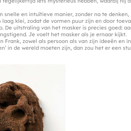
n tegelijkertijd iets mysterieus hebben, waarbij hij 
 snelle en intuïtieve manier, zonder na te denken,
laag klei, zodat de vormen puur zijn en door toeva
op. De uitstraling van het masker is precies goed: a
ngstigend. Je voelt het masker als je ernaar kijkt.
n Frank, zowel als persoon als van zijn ideeën en ini
n’ in de wereld moeten zijn, dan zou het er een st