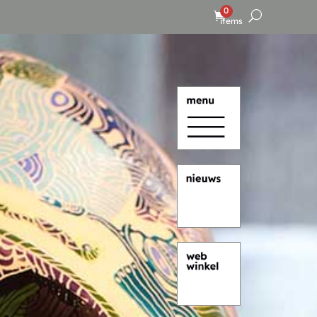
0
items