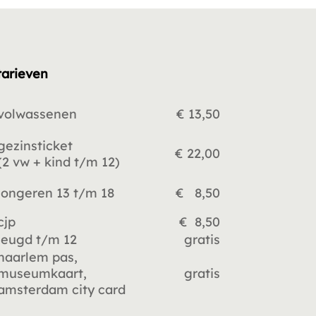
tarieven
volwassenen
€ 13,50
gezinsticket
€ 22,00
(2 vw +
kind t/m 12)
jongeren 13 t/m 18
€ 8,50
cjp
€ 8,50
jeugd t/m 12
gratis
haarlem pas,
museumkaart,
gratis
amsterdam city card