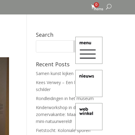
0
items
Search
Recent Posts
Samen kunst kijken
Kees Verwey – Een leven lang
schilder
Rondleidingen in het museum
Kinderworkshop in de
zomervakantie: Maak je eigen
mini-natuurwereld!
Fietstocht: Koloniale sporen